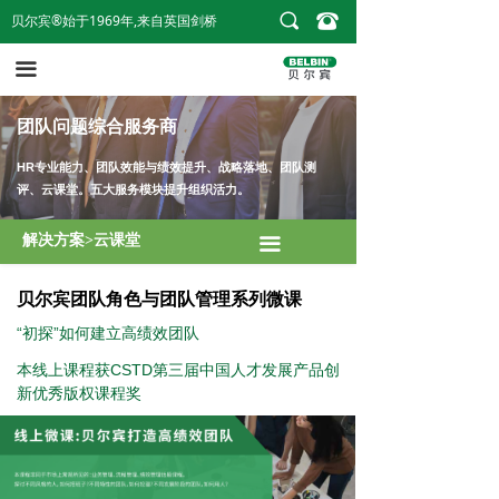
끠
뀰
贝尔宾®始于1969年,来自英国剑桥
首页
人才盘点2.0
끀
贝尔宾®团队角色
战略落地
贝尔宾®测评报告
建立高业绩团队
团队问题综合服务商
HR专业能力、团队效能与绩效提升、战略落地、团队测
贝尔宾®授证课
团队领导力
评、云课堂。五大服务模块提升组织活力。
内训与咨询
认知自我 了解伙伴
解决方案>云课堂
끀
案例和资讯
工作解码
贝尔宾团队角色与团队管理系列微课
关于我们
基于团队的选拔
“初探”如何建立高绩效团队
本线上课程获CSTD第三届中国人才发展产品创
购买个人报告
跨部门协同
新优秀版权课程奖
云课堂