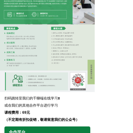
扫码跳转至我们的千聊端在线学习⬆️
或在我们的其他合作平台进行学习
课程费用：69元
（不定期有折扣促销，敬请留意我们的公众号）
合作平台