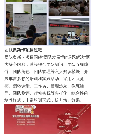
团队奥斯卡项目过程
团队奥斯卡项目围绕“团队发展”和“课题解决”两
大核心内容，系统整合团队知识、团队五项障
碍、团队角色、团队管理等六大知识模块，开
展丰富多彩的培训和实践活动。采用团队竞
赛、翻转课堂、工作坊、管理沙龙、教练辅
导、团队测评、行动实践等多样化、综合性的
培养模式，丰富培训形式，提升培训效果。