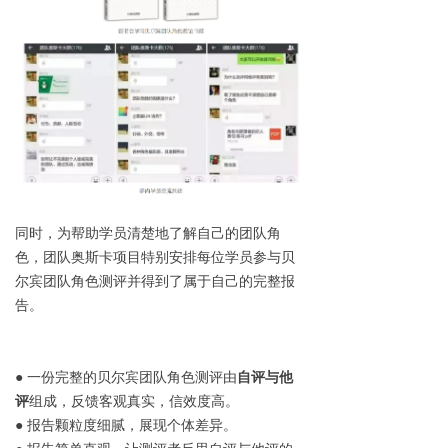
同时，为帮助学员清楚地了解自己的团队角
色，团队奥斯卡项目特别安排每位学员参与贝
尔宾团队角色测评并得到了属于自己的完整报
告。
● 一份完整的贝尔宾团队角色测评由
自评与他
评
组成，反馈客观真实，信效度高。
● 报告颗粒度细腻，展现个体差异。