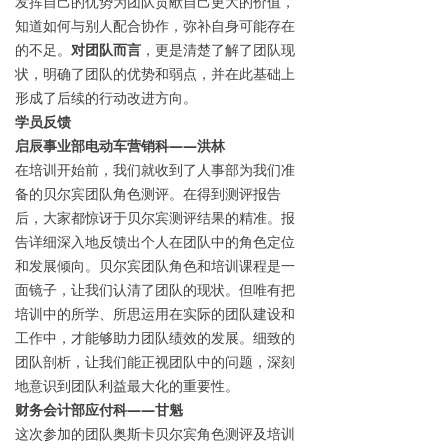
发挥自己的优势为团队贡献自己更大的价值，
知道如何与别人配合协作，弥补自身可能存在
的不足。
对团队而言
，更是清楚了解了团队现
状，明确了团队的优势和弱点，并在此基础上
形成了后续的行动改进方向。
学员反馈
启辰事业部电动车营销科——洪林
在培训开始前，我们就收到了人事部为我们准
备的贝尔宾团队角色测评。在得到测评报告
后，大家都惊讶于贝尔宾测评结果的精准。报
告详细深入地反馈出个人在团队中的角色定位
和发展倾向。贝尔宾团队角色和培训课程是一
面镜子，让我们认清了团队的现状。但唯有把
培训中的所学、所思运用在实际的团队建设和
工作中，才能够助力团队绩效的发展。细致的
团队剖析，让我们能正视团队中的问题，深刻
地意识到团队利益最大化的重要性。
财务会计部应付科——甘魁
这次参加的团队奥斯卡贝尔宾角色测评及培训