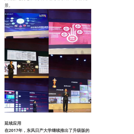
景。
延续应用
在2017年，东风日产大学继续推出了升级版的