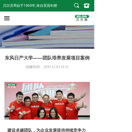
끠
뀰
贝尔宾®始于1969年,来自英国剑桥
首页
끀
贝尔宾®团队角色
贝尔宾®测评报告
贝尔宾®授证课
东风日产大学——团队培养发展项目案例
内训与咨询
创建时间：
2020-12-03
16:31
案例和资讯
关于我们
购买个人报告
建设卓越团队，为企业发展提供持续竞争力