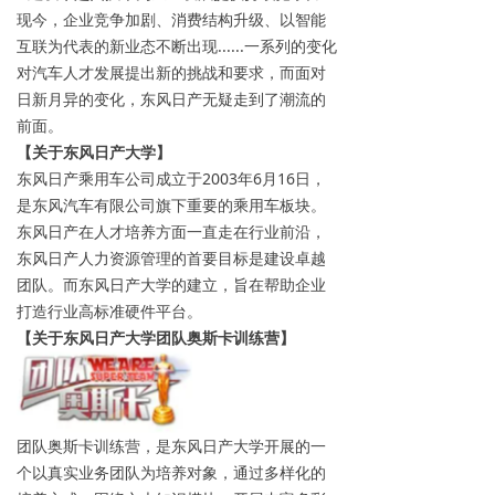
现今，企业竞争加剧、消费结构升级、以智能
互联为代表的新业态不断出现......一系列的变化
对汽车人才发展提出新的挑战和要求，而面对
日新月异的变化，东风日产无疑走到了潮流的
前面。
【关于东风日产大学】
东风日产乘用车公司成立于2003年6月16日，
是东风汽车有限公司旗下重要的乘用车板块。
东风日产在人才培养方面一直走在行业前沿，
东风日产人力资源管理的首要目标是建设卓越
团队。而东风日产大学的建立，旨在帮助企业
打造行业高标准硬件平台。
【关于东风日产大学团队奥斯卡训练营】
团队奥斯卡训练营，是东风日产大学开展的一
个以真实业务团队为培养对象，通过多样化的