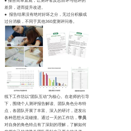
● 报告简单直观，让测评者反思自评与他评的
差异，进而提升改进。
● 报告结果没有绝对好坏之分，无过分积极或
过分消极，不同于其他360度测评问卷。
线下工作坊以“团队互动”为核心。在老师的引导
下，围绕个人测评报告解读、团队角色分布特
点，各团队开展了丰富、深入的研讨，迸发出
各种思想火花碰撞。通过一天的工作坊，
学员
对自身的角色特点有了深刻的理解，了解如何