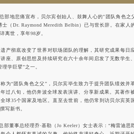
总部地悲痛宣布，贝尔宾创始人、鼓舞人心的"团队角色之父
（Dr. Raymond Meredith Belbin）已与世长辞。
详离世，享年98岁。
的遗产彻底改变了世界对职场团队的理解，其研究成果每日
的讲座、原创思想及持续研究在六十余年间启发了无数学生
管理学巨擘”之一。
称为“团队角色之父”，贝尔宾毕生致力于提升团队绩效并
年过八旬，他仍奔波全球发表演讲、分享新成果。其著作被
全球35个国家及地区。直至去世前，他仍常到访贝尔宾英
撰写新书。
总部董事总经理乔·基勒（Jo Keeler）女士表示：“梅雷迪
的每个人都怀有真诚的兴趣。他始终充满好奇心，近期还开