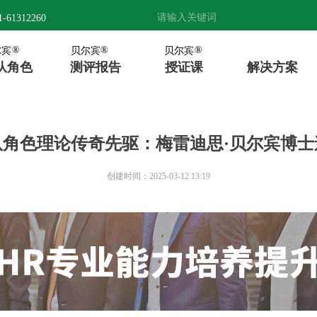
61312260
®
®
®
尔宾
贝尔宾
贝尔宾
队角色
测评报告
授证课
内训与咨询
队角色
测评报告
授证课
解决方案
队角色理论传奇先驱：梅雷迪思·贝尔宾博士
创建时间：
2025-03-12
13:19