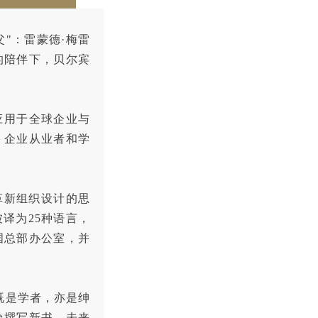
"：雷蒙德·梅雷
在家人的陪伴下，贝尔宾
应用于全球企业与
、企业从业者和学
革新组织设计的思
译为25种语言，
国总部办公室，并
思既是学者，亦是绅
始撰写新书。未来