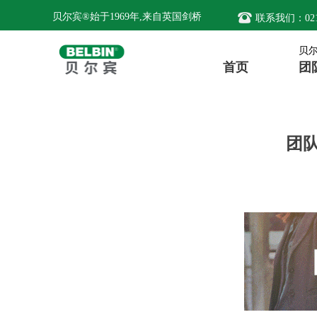
뀰
贝尔宾®始于1969年,来自英国剑桥
联系我们：021-
贝
团
首页
团
团