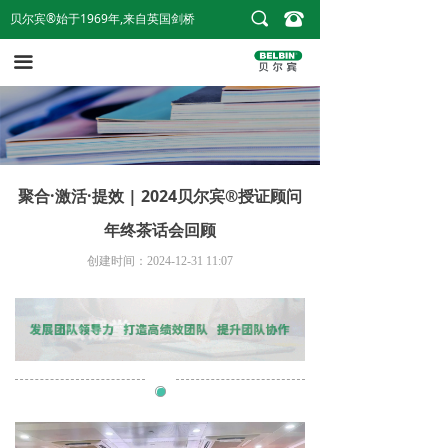
끠
뀰
贝尔宾®始于1969年,来自英国剑桥
首页
끀
贝尔宾®团队角色
贝尔宾®测评报告
贝尔宾®授证课
聚合·激活·提效 | 2024贝尔宾®授证顾问
内训与咨询
年终茶话会回顾
案例和资讯
创建时间：
2024-12-31
11:07
关于我们
购买个人报告