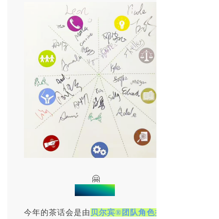
🤗
温
暖的抱抱
今年的茶话会是由
贝尔宾®团队角色授