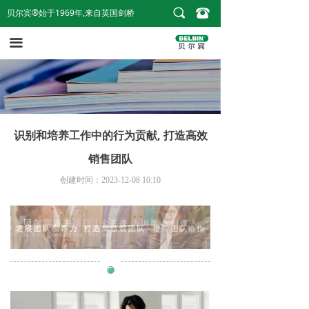
끠
뀰
贝尔宾®始于1969年,来自英国剑桥
首页
끀
贝尔宾®团队角色
贝尔宾®测评报告
贝尔宾®授证课
识别和培养工作中的行为贡献, 打造高效
内训与咨询
销售团队
案例和资讯
创建时间：
2023-12-08
10:10
关于我们
购买个人报告