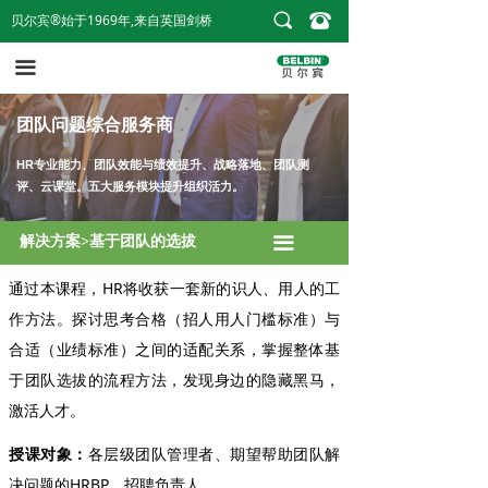
끠
뀰
贝尔宾®始于1969年,来自英国剑桥
首页
人才盘点2.0
끀
贝尔宾®团队角色
战略落地
贝尔宾®测评报告
建立高业绩团队
团队问题综合服务商
HR专业能力、团队效能与绩效提升、战略落地、团队测
贝尔宾®授证课
团队领导力
评、云课堂。五大服务模块提升组织活力。
内训与咨询
认知自我 了解伙伴
解决方案>基于团队的选拔
끀
案例和资讯
工作解码
通过本课程，HR将收获一套新的识人、用人的工
关于我们
基于团队的选拔
作方法。探讨思考合格（招人用人门槛标准）与
合适（业绩标准）之间的适配关系，掌握整体基
购买个人报告
跨部门协同
于团队选拔的流程方法，发现身边的隐藏黑马，
激活人才。
云课堂
授课对象：
各层级团队管理者、期望帮助团队解
决问题的HRBP，招聘负责人